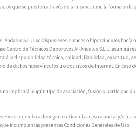
rvicios que se presten a través de la misma como la forma en la
l-Ándalus S.L.U. se dispusiesen enlaces o hipervínculos hacía ot
caso Centro de Técnicos Deportivos Al-Ándalus S.L.U. asumirá r
zará la disponibilidad técnica, calidad, fiabilidad, exactitud, 
o de dichos hipervínculos u otros sitios de Internet. En caso d
 no implicará ningún tipo de asociación, fusión o participación
erva el derecho a denegar o retirar el acceso a portal y/o los s
os que incumplan las presentes Condiciones Generales de Uso.