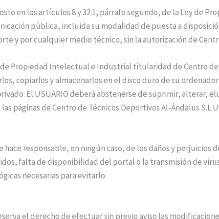
esto en los artículos 8 y 32.1, párrafo segundo, de la Ley de
unicación pública, incluida su modalidad de puesta a disposició
rte y por cualquier medio técnico, sin la autorización de Cent
 Propiedad Intelectual e Industrial titularidad de Centro de
irlos, copiarlos y almacenarlos en el disco duro de su ordenado
privado. El USUARIO deberá abstenerse de suprimir, alterar, el
 las páginas de Centro de Técnicos Deportivos Al-Ándalus S.L.U
e hace responsable, en ningún caso, de los daños y perjuicios 
idos, falta de disponibilidad del portal o la transmisión de vir
gicas necesarias para evitarlo.
eserva el derecho de efectuar sin previo aviso las modificacio