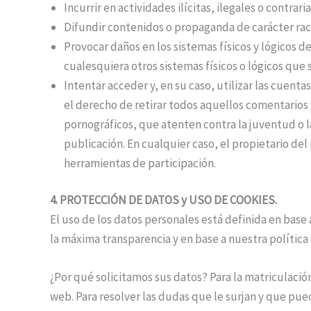
Incurrir en actividades ilícitas, ilegales o contrari
Difundir contenidos o propaganda de carácter rac
Provocar daños en los sistemas físicos y lógicos d
cualesquiera otros sistemas físicos o lógicos qu
Intentar acceder y, en su caso, utilizar las cuenta
el derecho de retirar todos aquellos comentarios 
pornográficos, que atenten contra la juventud o la
publicación. En cualquier caso, el propietario del 
herramientas de participación.
4. PROTECCIÓN DE DATOS y USO DE COOKIES.
El uso de los datos personales está definida en base
la máxima transparencia y en base a nuestra política
¿Por qué solicitamos sus datos? Para la matriculación
web. Para resolver las dudas que le surjan y que pue