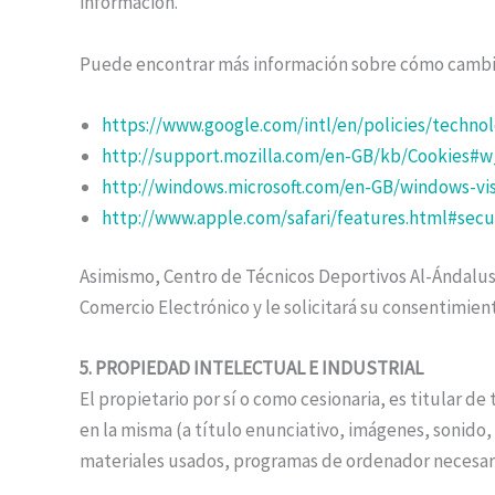
información.
Puede encontrar más información sobre cómo cambiar l
https://www.google.com/intl/en/policies/techno
http://support.mozilla.com/en-GB/kb/Cookies#w
http://windows.microsoft.com/en-GB/windows-vis
http://www.apple.com/safari/features.html#secu
Asimismo, Centro de Técnicos Deportivos Al-Ándalus i
Comercio Electrónico y le solicitará su consentimie
5. PROPIEDAD INTELECTUAL E INDUSTRIAL
El propietario por sí o como cesionaria, es titular 
en la misma (a título enunciativo, imágenes, sonido,
materiales usados, programas de ordenador necesario