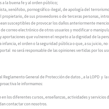
as a la buena fe y al orden público;
ista, xenófobo, pornográfico-ilegal, de apología del terrorism
el propietario, de sus proveedores o de terceras personas, introd
e sean susceptibles de provocar los daños anteriormente menci
s de correo electrónico de otros usuarios y modificar o manipula
y aportaciones que vulneren el respeto a la dignidad de la pers
 infancia, el orden o la seguridad pública o que, a su juicio, 
portal no será responsable de las opiniones vertidas por los usua
 al Reglamento General de Protección de datos , a la LOPD y la 
 proactiva le informamos:
 en los diferentes cursos, enseñanzas, actividades y servicios d
dan contactar con nosotros.