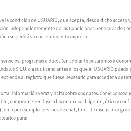
buye la condición de USUARIO, que acepta, desde dicho acceso y
cación independientemente de las Condiciones Generales de Con
ifico se pedirá su consentimiento expreso.
 servicios, programas o datos (en adelante pasaremos a denom
ndalus S.L.U. o a sus licenciantes a los que el USUARIO pueda
e extiende al registro que fuese necesario para acceder a deter
ortar información veraz y lícita sobre sus datos. Como consecu
able, comprometiéndose a hacer un uso diligente, ético y con
(como por ejemplo servicios de chat, foros de discusión o grupos
learlos para: